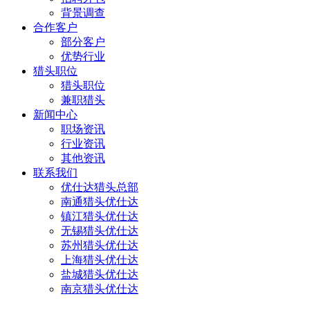
背景调查
合作客户
部分客户
优势行业
猎头职位
猎头职位
兼职猎头
新闻中心
职场资讯
行业资讯
其他资讯
联系我们
优仕达猎头总部
南通猎头优仕达
镇江猎头优仕达
无锡猎头优仕达
苏州猎头优仕达
上海猎头优仕达
盐城猎头优仕达
南京猎头优仕达