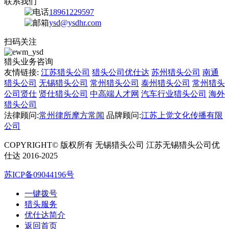
联系我们
18961229597
ysd@ysdhr.com
扫码关注
猎头业务咨询
友情链接:
江苏猎头公司
猎头公司优仕达
苏州猎头公司
南通
猎头公司
无锡猎头公司
常州猎头公司
泰州猎头公司
常州猎头
公司贤仕
贤仕猎头公司
中高端人才网
汽车行业猎头公司
海外
猎头公司
法律顾问:
常州律所摩方常闻
品牌顾问:
江苏上觉文化传播有限
公司
COPYRIGHT© 版权所有 无锡猎头公司 江苏无锡猎头公司优
仕达 2016-2025
苏ICP备09044196号
一键拨号
猎头服务
优仕达简介
返回首页