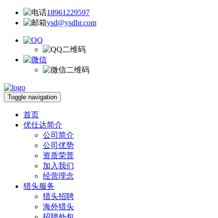
18961229597
ysd@ysdhr.com
Toggle navigation
首页
优仕达简介
公司简介
公司优势
资质荣普
加入我们
经营理念
猎头服务
猎头招聘
海外猎头
招聘外包