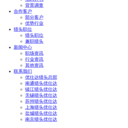
背景调查
合作客户
部分客户
优势行业
猎头职位
猎头职位
兼职猎头
新闻中心
职场资讯
行业资讯
其他资讯
联系我们
优仕达猎头总部
南通猎头优仕达
镇江猎头优仕达
无锡猎头优仕达
苏州猎头优仕达
上海猎头优仕达
盐城猎头优仕达
南京猎头优仕达