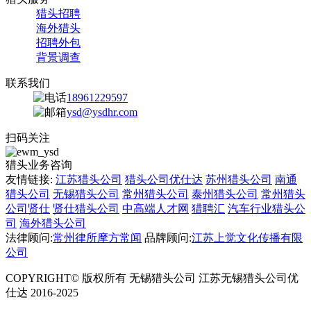
猎头招聘
海外猎头
招聘外包
背景调查
联系我们
18961229597
ysd@ysdhr.com
扫码关注
猎头业务咨询
友情链接:
江苏猎头公司
猎头公司优仕达
苏州猎头公司
南通
猎头公司
无锡猎头公司
常州猎头公司
泰州猎头公司
常州猎头
公司贤仕
贤仕猎头公司
中高端人才网
猎聘汇
汽车行业猎头公
司
海外猎头公司
法律顾问:
常州律所摩方常闻
品牌顾问:
江苏上觉文化传播有限
公司
COPYRIGHT© 版权所有 无锡猎头公司 江苏无锡猎头公司优
仕达 2016-2025