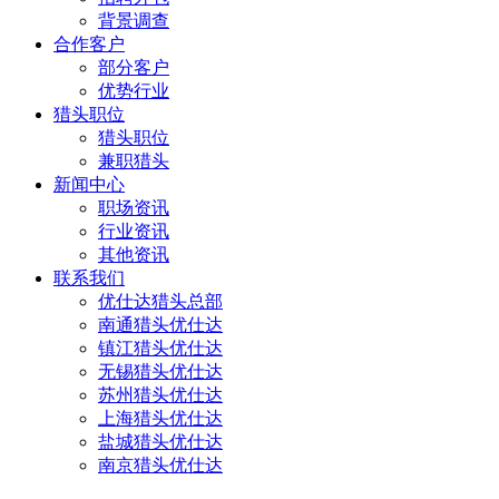
背景调查
合作客户
部分客户
优势行业
猎头职位
猎头职位
兼职猎头
新闻中心
职场资讯
行业资讯
其他资讯
联系我们
优仕达猎头总部
南通猎头优仕达
镇江猎头优仕达
无锡猎头优仕达
苏州猎头优仕达
上海猎头优仕达
盐城猎头优仕达
南京猎头优仕达