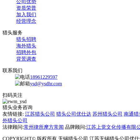
公司优势
资质荣普
加入我们
经营理念
猎头服务
猎头招聘
海外猎头
招聘外包
背景调查
联系我们
18961229597
ysd@ysdhr.com
扫码关注
猎头业务咨询
友情链接:
江苏猎头公司
猎头公司优仕达
苏州猎头公司
南通猎
外猎头公司
法律顾问:
常州律所摩方常闻
品牌顾问:
江苏上觉文化传播有限
COPYRIGHT© 版权所有 无锡猎头公司 江苏无锡猎头公司优仕达 2