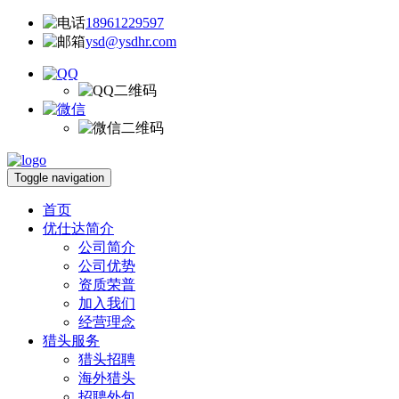
18961229597
ysd@ysdhr.com
Toggle navigation
首页
优仕达简介
公司简介
公司优势
资质荣普
加入我们
经营理念
猎头服务
猎头招聘
海外猎头
招聘外包