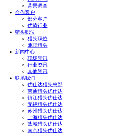
背景调查
合作客户
部分客户
优势行业
猎头职位
猎头职位
兼职猎头
新闻中心
职场资讯
行业资讯
其他资讯
联系我们
优仕达猎头总部
南通猎头优仕达
镇江猎头优仕达
无锡猎头优仕达
苏州猎头优仕达
上海猎头优仕达
盐城猎头优仕达
南京猎头优仕达