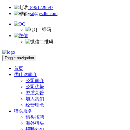
18961229597
ysd@ysdhr.com
Toggle navigation
首页
优仕达简介
公司简介
公司优势
资质荣普
加入我们
经营理念
猎头服务
猎头招聘
海外猎头
招聘外包