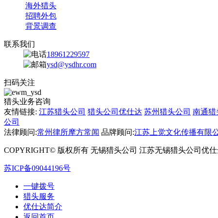
海外猎头
招聘外包
背景调查
联系我们
18961229597
ysd@ysdhr.com
扫码关注
猎头业务咨询
友情链接:
江苏猎头公司
猎头公司优仕达
苏州猎头公司
南通猎
公司
法律顾问:
常州律所摩方常闻
品牌顾问:
江苏上觉文化传播有限
COPYRIGHT© 版权所有 无锡猎头公司 江苏无锡猎头公司优仕达 2
苏ICP备09044196号
一键拨号
猎头服务
优仕达简介
返回首页