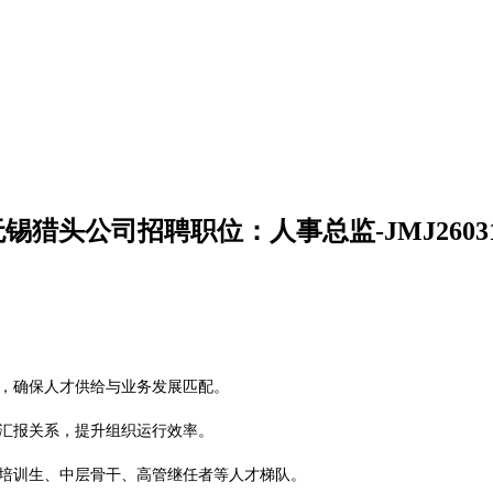
无锡
猎头公司招聘职位：
人事总监
-
JMJ
2603
划，确保人才供给与业务发展匹配。
及汇报关系，提升组织运行效率。
理培训生、中层骨干、高管继任者等人才梯队。