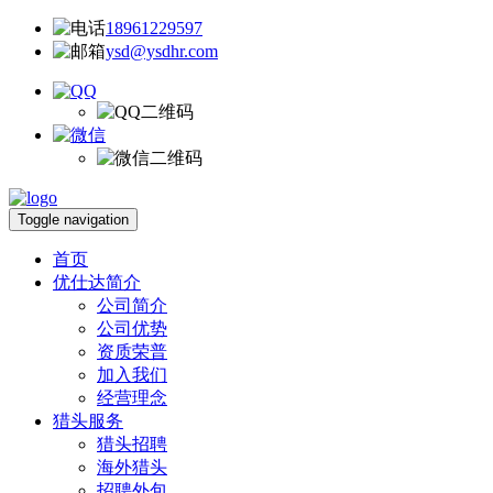
18961229597
ysd@ysdhr.com
Toggle navigation
首页
优仕达简介
公司简介
公司优势
资质荣普
加入我们
经营理念
猎头服务
猎头招聘
海外猎头
招聘外包