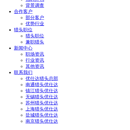
背景调查
合作客户
部分客户
优势行业
猎头职位
猎头职位
兼职猎头
新闻中心
职场资讯
行业资讯
其他资讯
联系我们
优仕达猎头总部
南通猎头优仕达
镇江猎头优仕达
无锡猎头优仕达
苏州猎头优仕达
上海猎头优仕达
盐城猎头优仕达
南京猎头优仕达